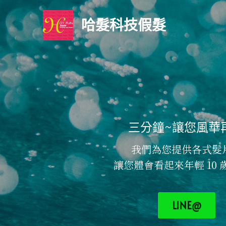
哈髮科技假髮
三分鐘~讓您風華
我們為您提供各式髮
讓您體會看起來年輕 10 
LINE@