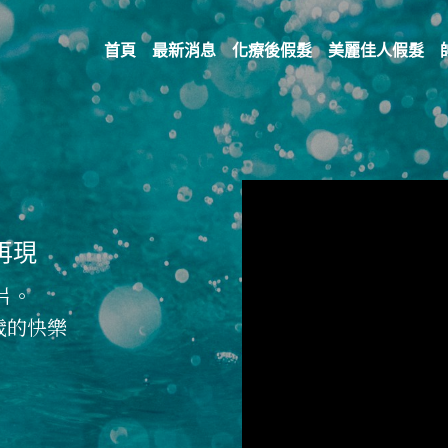
首頁
最新消息
化療後假髮
美麗佳人假髮
再現
片。
歲的快樂